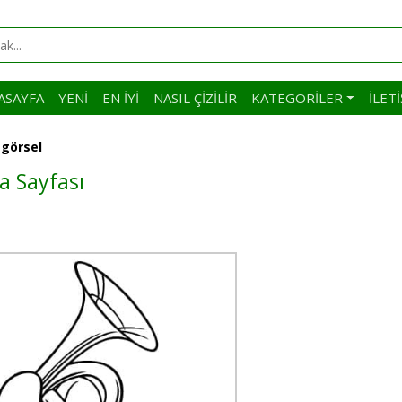
ASAYFA
YENI
EN İYI
NASIL ÇIZILIR
KATEGORILER
İLET
 görsel
a Sayfası