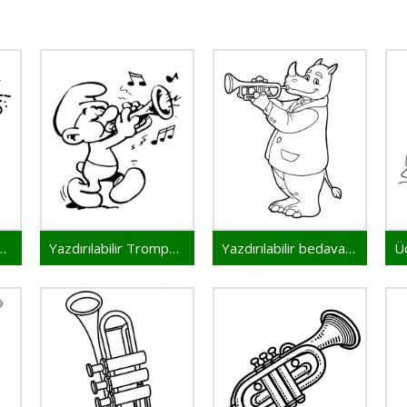
ilir Trompet görsel
Yazdırılabilir Trompet bedava
Yazdırılabilir bedava Trompet