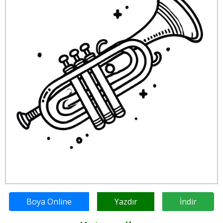
Boya Online
Yazdır
İndir