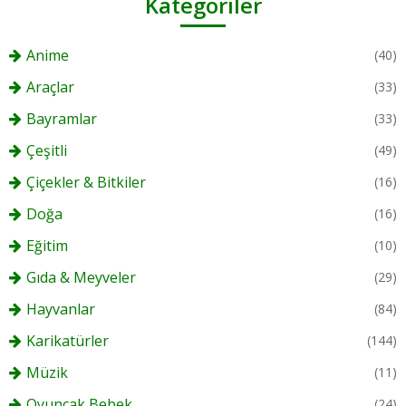
Kategoriler
Anime
(40)
Araçlar
(33)
Bayramlar
(33)
Çeşitli
(49)
Çiçekler & Bitkiler
(16)
Doğa
(16)
Eğitim
(10)
Gıda & Meyveler
(29)
Hayvanlar
(84)
Karikatürler
(144)
Müzik
(11)
Oyuncak Bebek
(24)