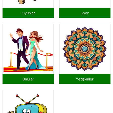
Oyunlar
Spor
Ünlüler
Yetişkinler