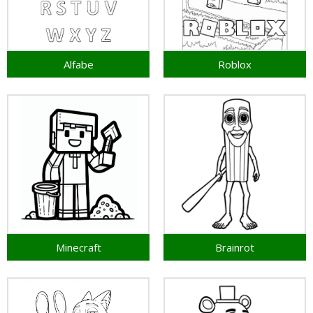
Alfabe
Roblox
Minecraft
Brainrot