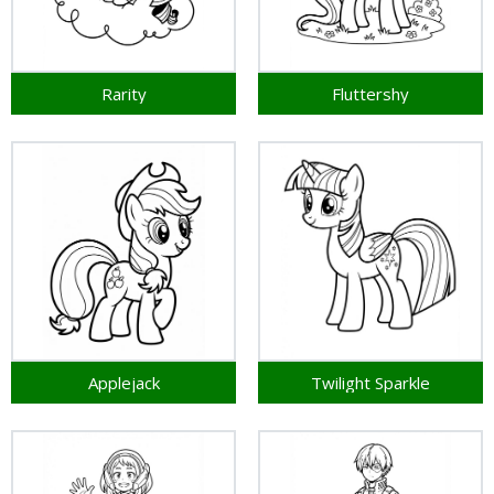
Rarity
Fluttershy
Applejack
Twilight Sparkle