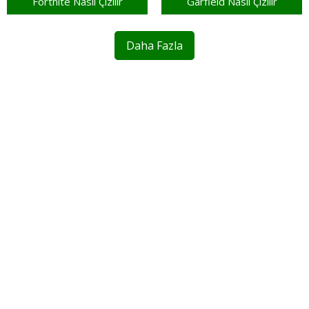
Fortnite Nasıl Çizilir
Garfield Nasıl Çizilir
Daha Fazla