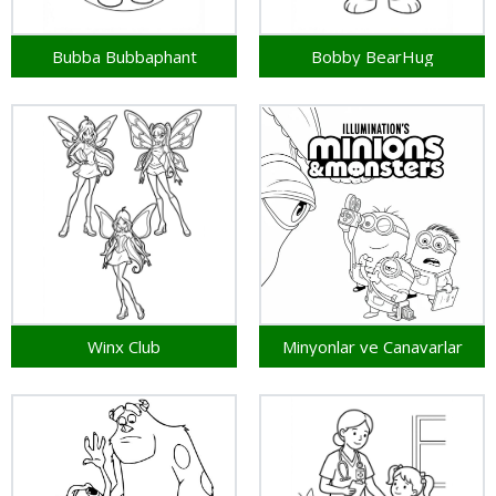
Bubba Bubbaphant
Bobby BearHug
Winx Club
Minyonlar ve Canavarlar