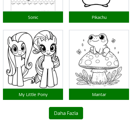
Sonic
Pikachu
My Little Pony
Mantar
Daha Fazla