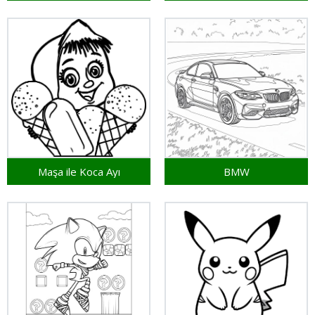
Maşa ile Koca Ayı
BMW