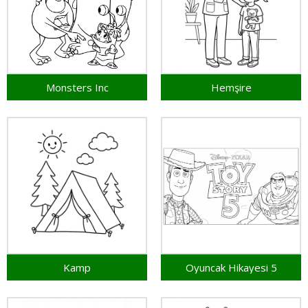
Monsters Inc
Hemşire
Kamp
Oyuncak Hikayesi 5