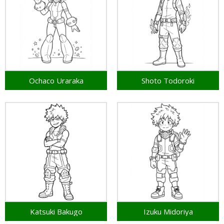
Ochaco Uraraka
Shoto Todoroki
Katsuki Bakugo
Izuku Midoriya