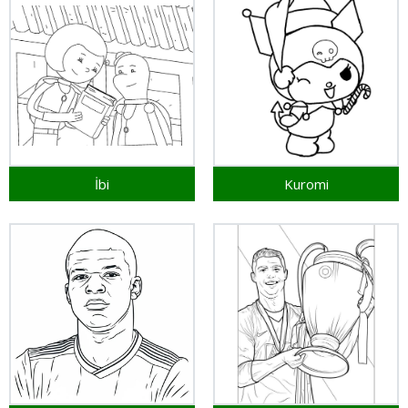
İbi
Kuromi