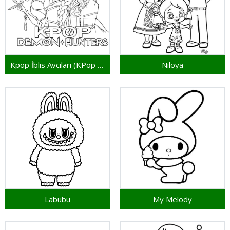
Kpop İblis Avcıları (KPop Demon Hunters)
Niloya
Labubu
My Melody