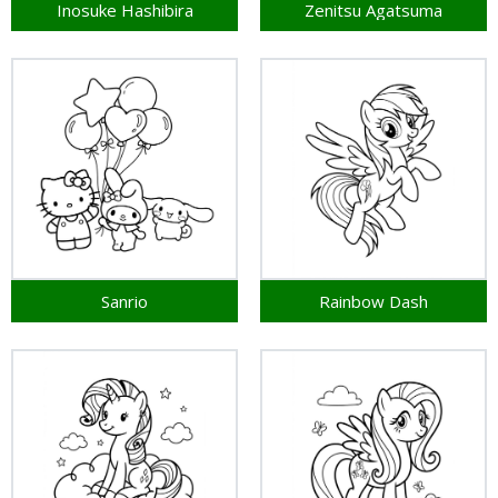
Inosuke Hashibira
Zenitsu Agatsuma
Sanrio
Rainbow Dash