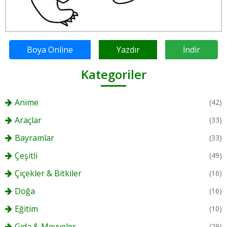
Boya Online
Yazdır
İndir
Kategoriler
Anime
(42)
Araçlar
(33)
Bayramlar
(33)
Çeşitli
(49)
Çiçekler & Bitkiler
(16)
Doğa
(16)
Eğitim
(10)
Gıda & Meyveler
(29)