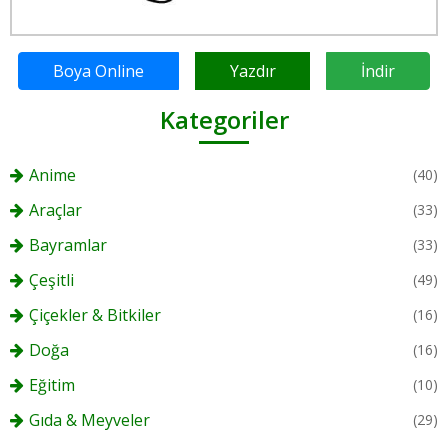
Boya Online
Yazdır
İndir
Kategoriler
Anime
(40)
Araçlar
(33)
Bayramlar
(33)
Çeşitli
(49)
Çiçekler & Bitkiler
(16)
Doğa
(16)
Eğitim
(10)
Gıda & Meyveler
(29)