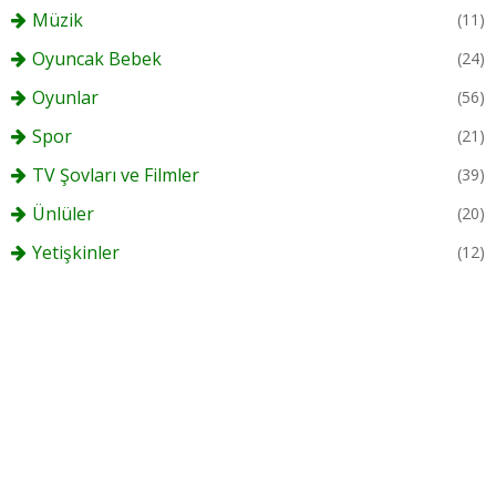
Müzik
(11)
Oyuncak Bebek
(24)
Oyunlar
(56)
Spor
(21)
TV Şovları ve Filmler
(39)
Ünlüler
(20)
Yetişkinler
(12)