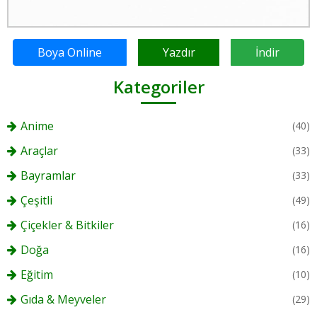
Boya Online
Yazdır
İndir
Kategoriler
Anime
(40)
Araçlar
(33)
Bayramlar
(33)
Çeşitli
(49)
Çiçekler & Bitkiler
(16)
Doğa
(16)
Eğitim
(10)
Gıda & Meyveler
(29)