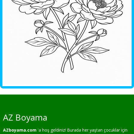
AZ Boyama
AZboyama.com
'a hoş geldiniz! Burada her yaştan çocuklar için