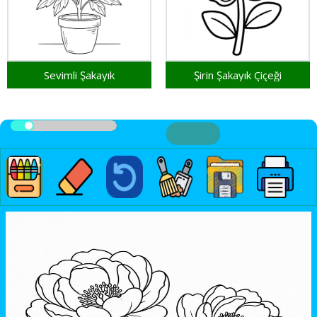
Sevimli Şakayık
Şirin Şakayık Çiçeği