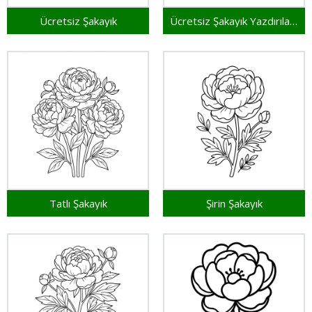
Ücretsiz Şakayık
Ücretsiz Şakayık Yazdırılabilir
Tatlı Şakayık
Şirin Şakayık