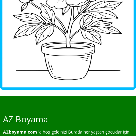
AZ Boyama
AZboyama.com
'a hoş geldiniz! Burada her yaştan çocuklar için