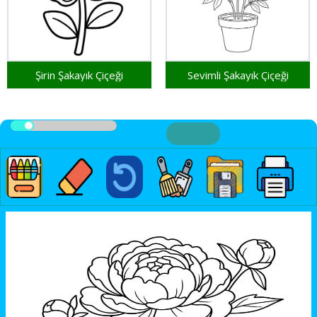
Şirin Şakayık Çiçeği
Sevimli Şakayık Çiçeği