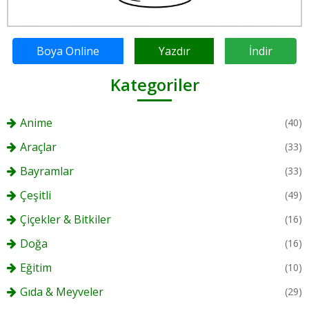
Boya Online
Yazdır
İndir
Kategoriler
Anime
(40)
Araçlar
(33)
Bayramlar
(33)
Çeşitli
(49)
Çiçekler & Bitkiler
(16)
Doğa
(16)
Eğitim
(10)
Gıda & Meyveler
(29)