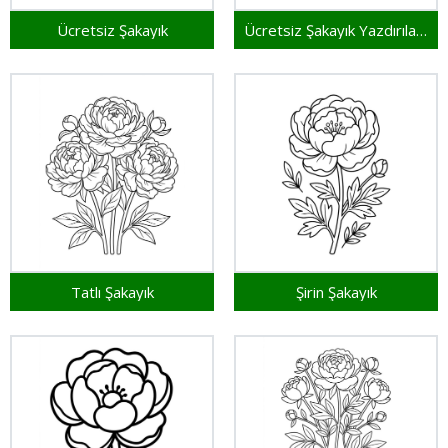
Ücretsiz Şakayık
Ücretsiz Şakayık Yazdırılabilir
Tatlı Şakayık
Şirin Şakayık