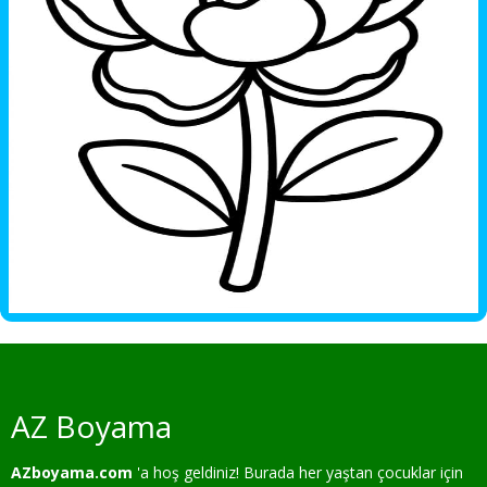
AZ Boyama
AZboyama.com
'a hoş geldiniz! Burada her yaştan çocuklar için