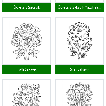
Ücretsiz Şakayık
Ücretsiz Şakayık Yazdırılabilir
Tatlı Şakayık
Şirin Şakayık