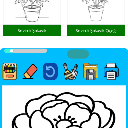
Sevimli Şakayık
Sevimli Şakayık Çiçeği