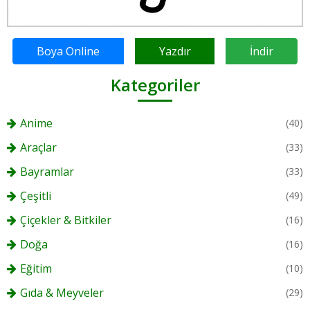
Boya Online
Yazdır
İndir
Kategoriler
Anime
(40)
Araçlar
(33)
Bayramlar
(33)
Çeşitli
(49)
Çiçekler & Bitkiler
(16)
Doğa
(16)
Eğitim
(10)
Gıda & Meyveler
(29)