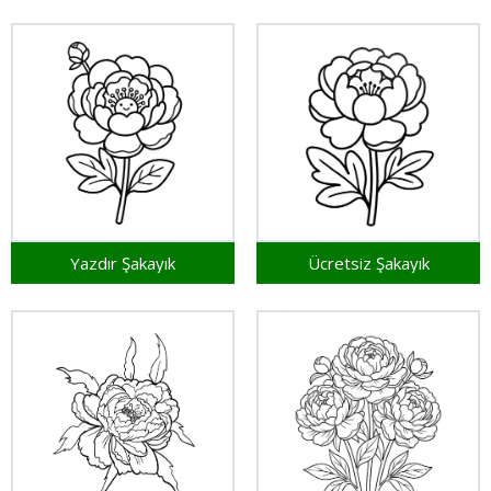
Yazdır Şakayık
Ücretsiz Şakayık