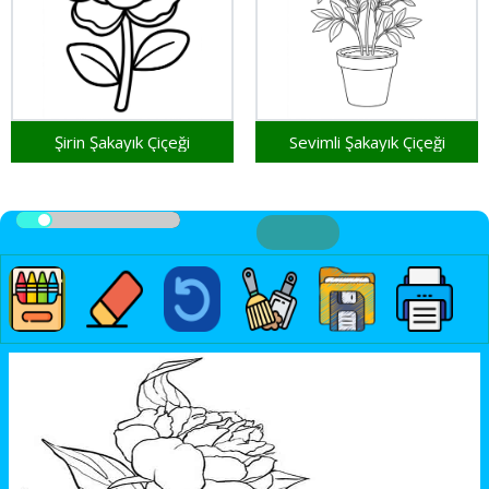
Şirin Şakayık Çiçeği
Sevimli Şakayık Çiçeği