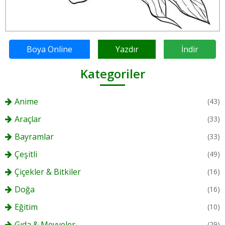
Boya Online
Yazdır
İndir
Kategoriler
Anime
(43)
Araçlar
(33)
Bayramlar
(33)
Çeşitli
(49)
Çiçekler & Bitkiler
(16)
Doğa
(16)
Eğitim
(10)
Gıda & Meyveler
(29)