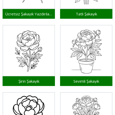
Ücretsiz Şakayık Yazdırılabilir
Tatlı Şakayık
Şirin Şakayık
Sevimli Şakayık