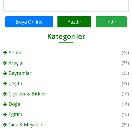
Boya Online
Yazdır
İndir
Kategoriler
Anime
(43)
Araçlar
(33)
Bayramlar
(33)
Çeşitli
(49)
Çiçekler & Bitkiler
(16)
Doğa
(16)
Eğitim
(10)
Gıda & Meyveler
(29)