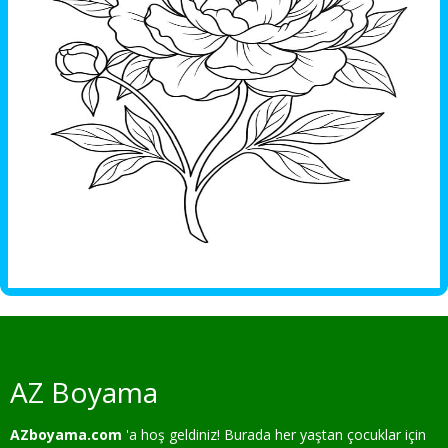
AZ Boyama
AZboyama.com
'a hoş geldiniz! Burada her yaştan çocuklar için