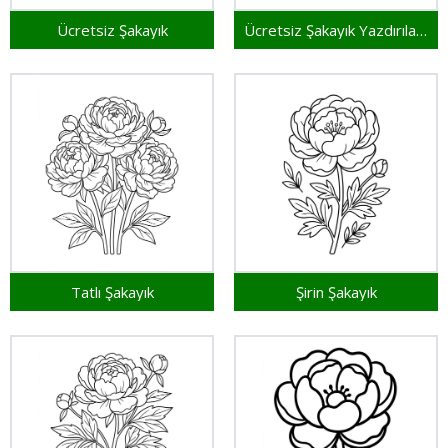
Ücretsiz Şakayık
Ücretsiz Şakayık Yazdırılabilir
Tatlı Şakayık
Şirin Şakayık