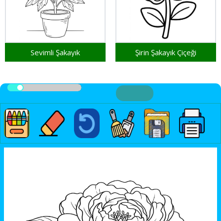
Sevimli Şakayık
Şirin Şakayık Çiçeği