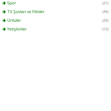
Spor
(21)
TV Şovları ve Filmler
(39)
Ünlüler
(20)
Yetişkinler
(12)