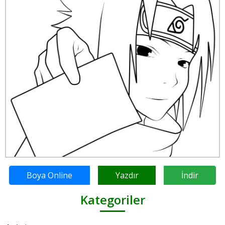
Boya Online
Yazdır
İndir
Kategoriler