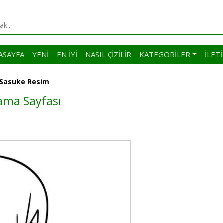
ASAYFA
YENI
EN İYI
NASIL ÇIZILIR
KATEGORILER
İLET
r Sasuke Resim
yama Sayfası