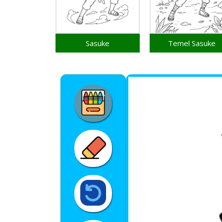
Sasuke
Temel Sasuke