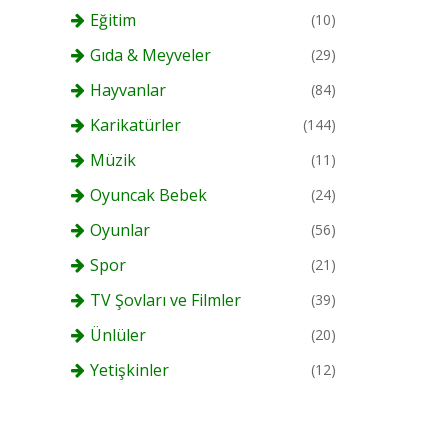
Eğitim
(10)
Gıda & Meyveler
(29)
Hayvanlar
(84)
Karikatürler
(144)
Müzik
(11)
Oyuncak Bebek
(24)
Oyunlar
(56)
Spor
(21)
TV Şovları ve Filmler
(39)
Ünlüler
(20)
Yetişkinler
(12)