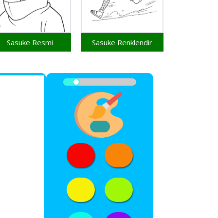
Sasuke Resmi
Sasuke Renklendir