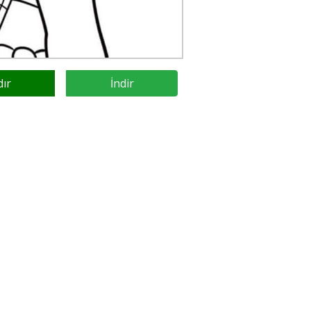
dır
İndir