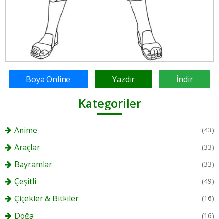
Boya Online
Yazdır
İndir
Kategoriler
Anime
(43)
Araçlar
(33)
Bayramlar
(33)
Çeşitli
(49)
Çiçekler & Bitkiler
(16)
Doğa
(16)