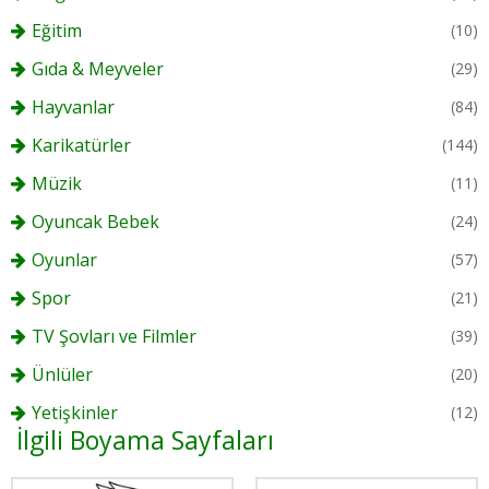
Eğitim
(10)
Gıda & Meyveler
(29)
Hayvanlar
(84)
Karikatürler
(144)
Müzik
(11)
Oyuncak Bebek
(24)
Oyunlar
(57)
Spor
(21)
TV Şovları ve Filmler
(39)
Ünlüler
(20)
Yetişkinler
(12)
İlgili Boyama Sayfaları