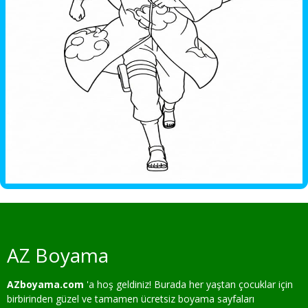
AZ Boyama
AZboyama.com
'a hoş geldiniz! Burada her yaştan çocuklar için
birbirinden güzel ve tamamen ücretsiz boyama sayfaları