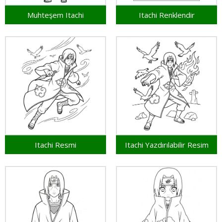
Muhteşem Itachi
Itachi Renklendir
Itachi Resmi
Itachi Yazdırılabilir Resim