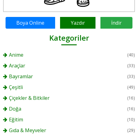
Boya Online
Yazdır
İndir
Kategoriler
Anime
(40)
Araçlar
(33)
Bayramlar
(33)
Çeşitli
(49)
Çiçekler & Bitkiler
(16)
Doğa
(16)
Eğitim
(10)
Gıda & Meyveler
(29)