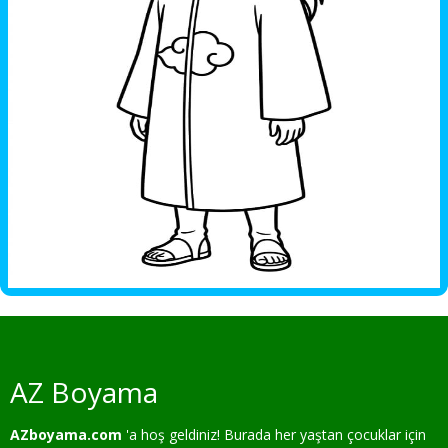
AZ Boyama
AZboyama.com
'a hoş geldiniz! Burada her yaştan çocuklar için