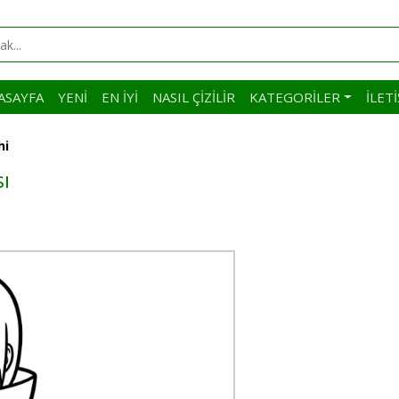
ASAYFA
YENI
EN İYI
NASIL ÇIZILIR
KATEGORILER
İLET
hi
ı