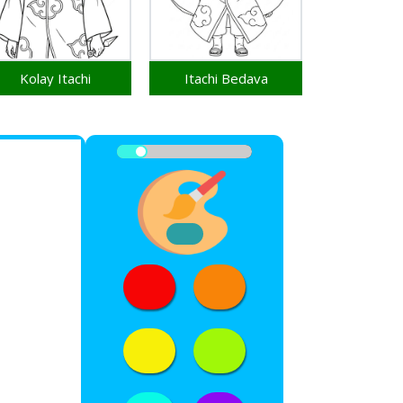
Kolay Itachi
Itachi Bedava