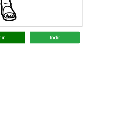
dır
İndir