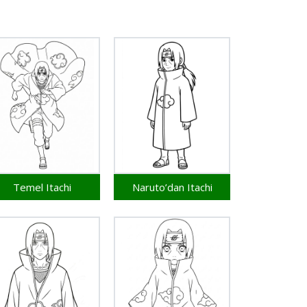
Temel Itachi
Naruto’dan Itachi