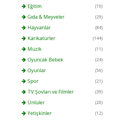
Eğitim
(10)
Gıda & Meyveler
(29)
Hayvanlar
(84)
Karikatürler
(144)
Müzik
(11)
Oyuncak Bebek
(24)
Oyunlar
(56)
Spor
(21)
TV Şovları ve Filmler
(39)
Ünlüler
(20)
Yetişkinler
(12)