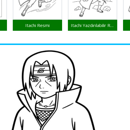
Itachi Resmi
Itachi Yazdırılabilir Resim