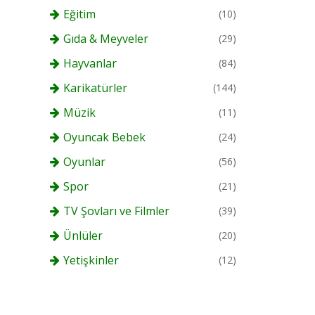
Eğitim
(10)
Gıda & Meyveler
(29)
Hayvanlar
(84)
Karikatürler
(144)
Müzik
(11)
Oyuncak Bebek
(24)
Oyunlar
(56)
Spor
(21)
TV Şovları ve Filmler
(39)
Ünlüler
(20)
Yetişkinler
(12)