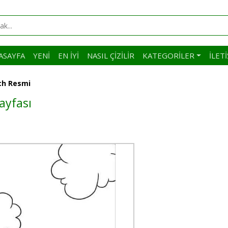
ASAYFA
YENI
EN İYI
NASIL ÇIZILIR
KATEGORILER
İLET
ch Resmi
ayfası