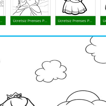
iz Prenses Peach Yazdırmak İçin
Ücretsiz Prenses Peach Yazdırılabilir
Ücretsiz Prenses Peach Resmi