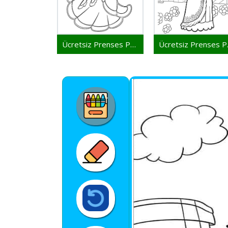
Ücretsiz Prenses Peach
Ücrets