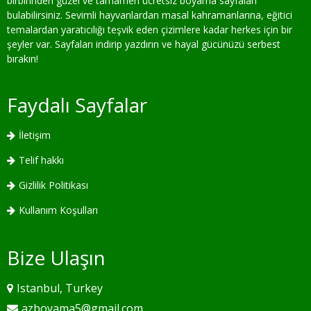
birbirinden güzel ve tamamen ücretsiz boyama sayfaları
bulabilirsiniz. Sevimli hayvanlardan masal kahramanlarına, eğitici
temalardan yaratıcılığı teşvik eden çizimlere kadar herkes için bir
şeyler var. Sayfaları indirip yazdırın ve hayal gücünüzü serbest
bırakın!
Faydalı Sayfalar
İletişim
Telif hakkı
Gizlilik Politikası
Kullanım Koşulları
Bize Ulaşın
Istanbul, Turkey
azboyama5@gmail.com