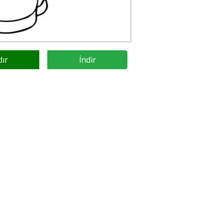
dır
İndir