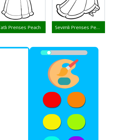
atlı Prenses Peach
Sevimli Prenses Peach