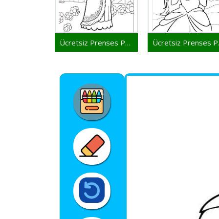
Ücretsiz Prenses Peach Yazdırmak İçin
Ücrets