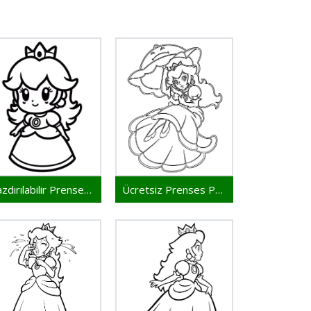
Yazdırılabilir Prenses Peach Bedava
Ücretsiz Prenses Peach