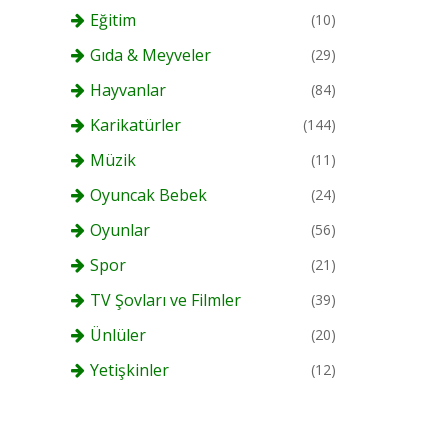
Eğitim
(10)
Gıda & Meyveler
(29)
Hayvanlar
(84)
Karikatürler
(144)
Müzik
(11)
Oyuncak Bebek
(24)
Oyunlar
(56)
Spor
(21)
TV Şovları ve Filmler
(39)
Ünlüler
(20)
Yetişkinler
(12)