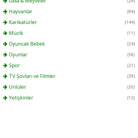
Gıda & Meyveler
(29)
Hayvanlar
(84)
Karikatürler
(144)
Müzik
(11)
Oyuncak Bebek
(24)
Oyunlar
(56)
Spor
(21)
TV Şovları ve Filmler
(39)
Ünlüler
(20)
Yetişkinler
(12)