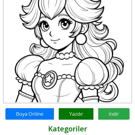
Boya Online
Yazdır
İndir
Kategoriler