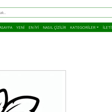
ASAYFA
YENI
EN İYI
NASIL ÇIZILIR
KATEGORILER
İLET