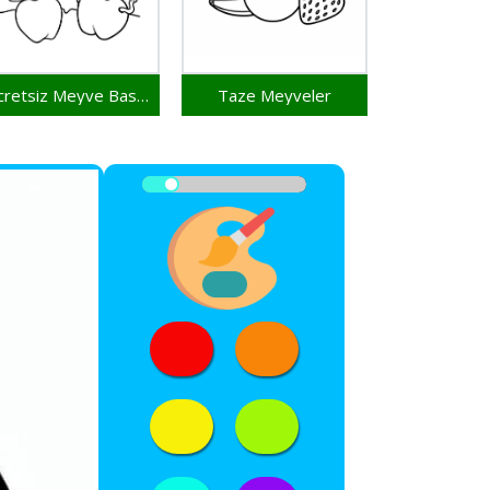
Ücretsiz Meyve Basımı
Taze Meyveler