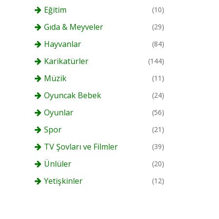
Eğitim
(10)
Gıda & Meyveler
(29)
Hayvanlar
(84)
Karikatürler
(144)
Müzik
(11)
Oyuncak Bebek
(24)
Oyunlar
(56)
Spor
(21)
TV Şovları ve Filmler
(39)
Ünlüler
(20)
Yetişkinler
(12)