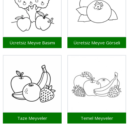
Ücretsiz Meyve Basımı
Ücretsiz Meyve Görseli
Taze Meyveler
Temel Meyveler