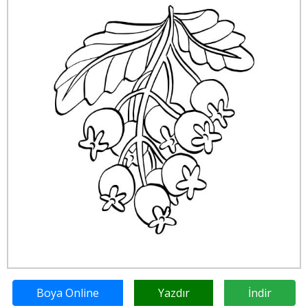
Boya Online
Yazdır
İndir