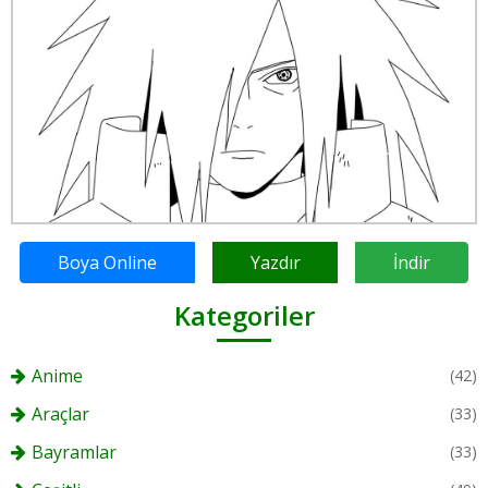
Boya Online
Yazdır
İndir
Kategoriler
Anime
(42)
Araçlar
(33)
Bayramlar
(33)