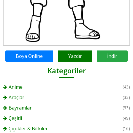
Boya Online
Yazdır
İndir
Kategoriler
Anime
(43)
Araçlar
(33)
Bayramlar
(33)
Çeşitli
(49)
Çiçekler & Bitkiler
(16)