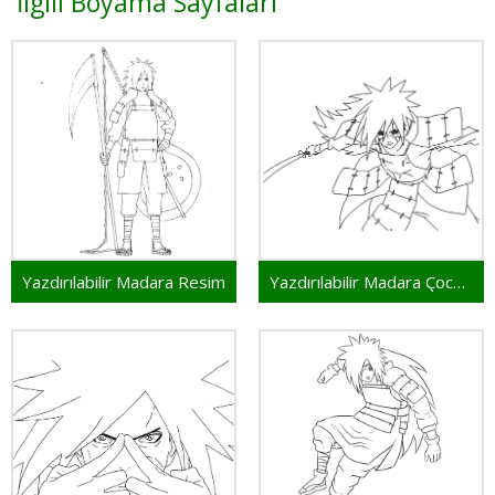
İlgili Boyama Sayfaları
Yazdırılabilir Madara Resim
Yazdırılabilir Madara Çocuklar İçin