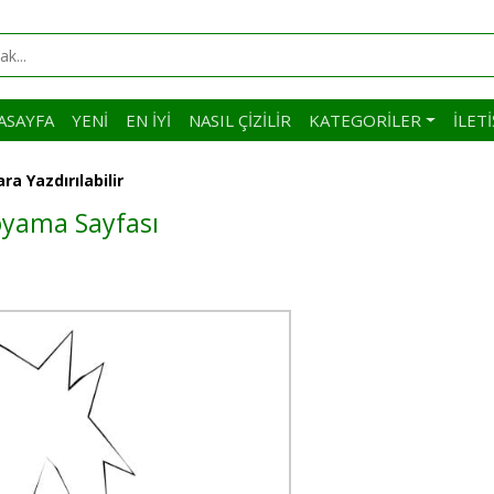
ASAYFA
YENI
EN İYI
NASIL ÇIZILIR
KATEGORILER
İLET
a Yazdırılabilir
oyama Sayfası