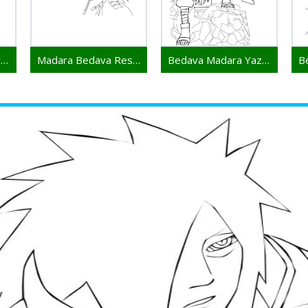
Madara Yazdırılabilir Resim
Madara Bedava Resim
Bedava Madara Yazdır