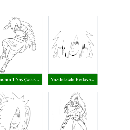
Madara 1 Yaş Çocuklar İçin
Yazdırılabilir Bedava Madara