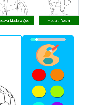
Bedava Madara Çocuklar İçin
Madara Resmi