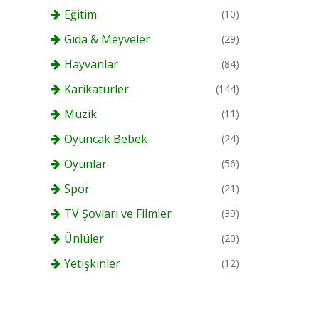
Eğitim
(10)
Gıda & Meyveler
(29)
Hayvanlar
(84)
Karikatürler
(144)
Müzik
(11)
Oyuncak Bebek
(24)
Oyunlar
(56)
Spor
(21)
TV Şovları ve Filmler
(39)
Ünlüler
(20)
Yetişkinler
(12)