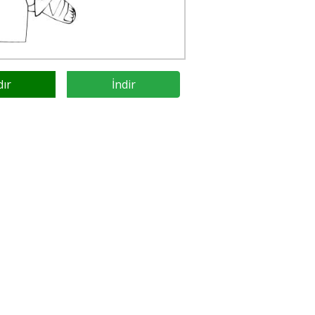
dır
İndir