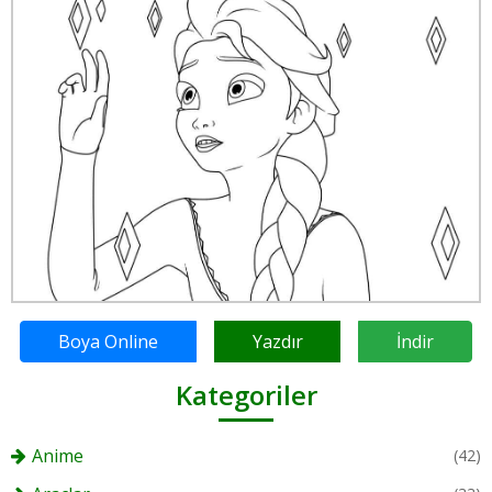
Boya Online
Yazdır
İndir
Kategoriler
Anime
(42)