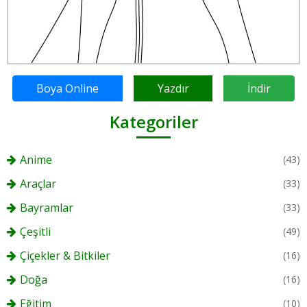
Boya Online
Yazdır
İndir
Kategoriler
Anime
(43)
Araçlar
(33)
Bayramlar
(33)
Çeşitli
(49)
Çiçekler & Bitkiler
(16)
Doğa
(16)
Eğitim
(10)