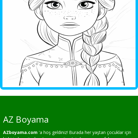
AZ Boyama
AZboyama.com
'a hoş geldiniz! Burada her yaştan çocuklar için