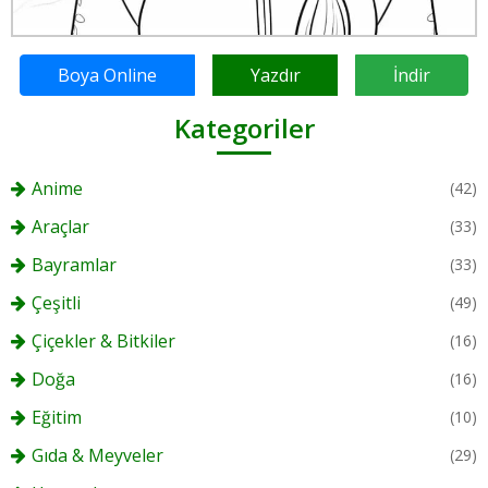
Boya Online
Yazdır
İndir
Kategoriler
Anime
(42)
Araçlar
(33)
Bayramlar
(33)
Çeşitli
(49)
Çiçekler & Bitkiler
(16)
Doğa
(16)
Eğitim
(10)
Gıda & Meyveler
(29)