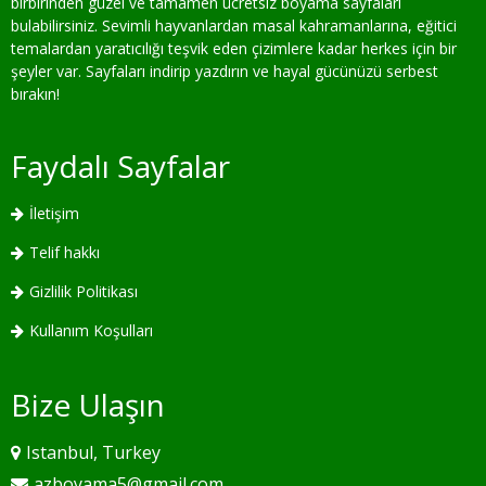
birbirinden güzel ve tamamen ücretsiz boyama sayfaları
bulabilirsiniz. Sevimli hayvanlardan masal kahramanlarına, eğitici
temalardan yaratıcılığı teşvik eden çizimlere kadar herkes için bir
şeyler var. Sayfaları indirip yazdırın ve hayal gücünüzü serbest
bırakın!
Faydalı Sayfalar
İletişim
Telif hakkı
Gizlilik Politikası
Kullanım Koşulları
Bize Ulaşın
Istanbul, Turkey
azboyama5@gmail.com