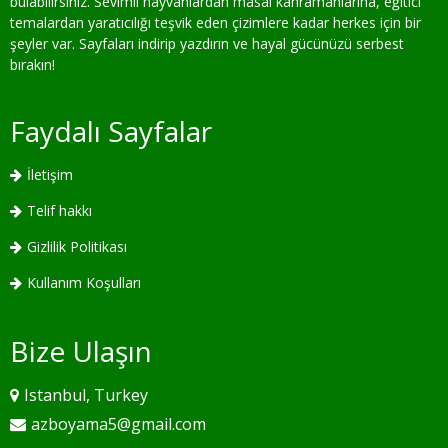
bulabilirsiniz. Sevimli hayvanlardan masal kahramanlarına, eğitici
temalardan yaratıcılığı teşvik eden çizimlere kadar herkes için bir
şeyler var. Sayfaları indirip yazdırın ve hayal gücünüzü serbest
bırakın!
Faydalı Sayfalar
İletişim
Telif hakkı
Gizlilik Politikası
Kullanım Koşulları
Bize Ulaşın
Istanbul, Turkey
azboyama5@gmail.com