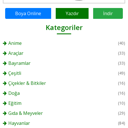
Boya Online
Yazdır
İndir
Kategoriler
Anime
(40)
Araçlar
(33)
Bayramlar
(33)
Çeşitli
(49)
Çiçekler & Bitkiler
(16)
Doğa
(16)
Eğitim
(10)
Gıda & Meyveler
(29)
Hayvanlar
(84)