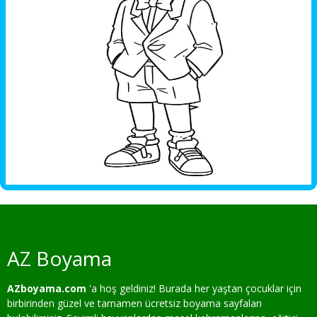
AZ Boyama
AZboyama.com
'a hoş geldiniz! Burada her yaştan çocuklar için
birbirinden güzel ve tamamen ücretsiz boyama sayfaları