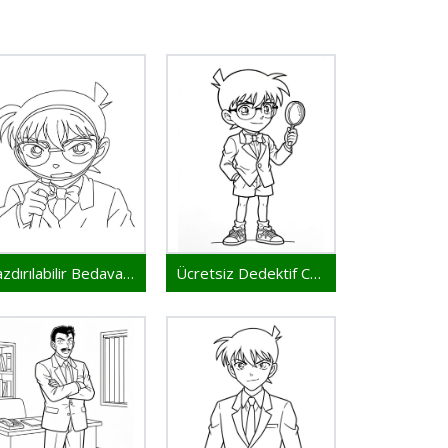
Yazdırılabilir Bedava Dedektif Conan
Ücretsiz Dedektif Conan