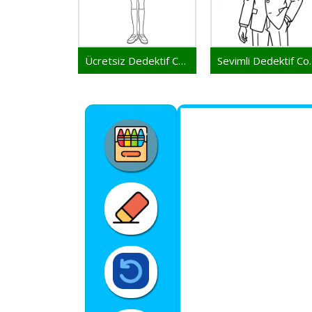
Ücretsiz Dedektif Conan Yazdırılabilir
Sevimli 