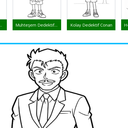
Dedektif Conan
Muhteşem Dedektif Conan
Kolay Dedektif Conan