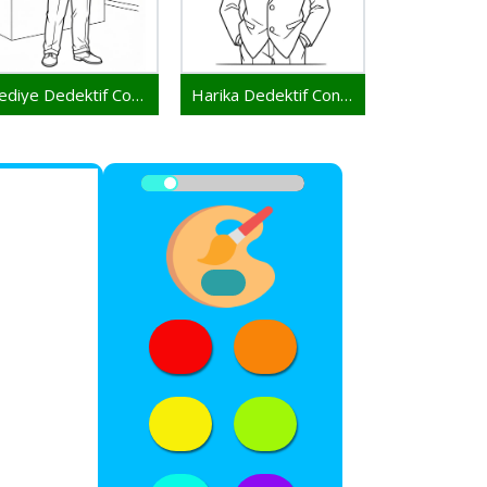
Hediye Dedektif Conan
Harika Dedektif Conan