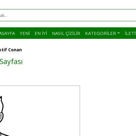
ASAYFA
YENI
EN İYI
NASIL ÇIZILIR
KATEGORILER
İLET
ktif Conan
Sayfası