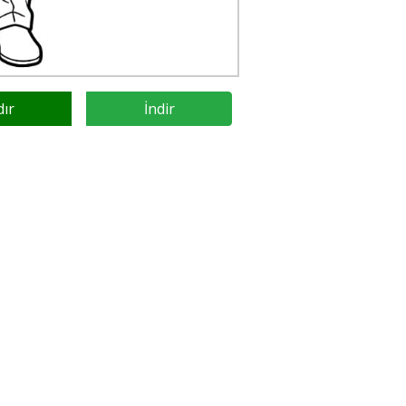
dır
İndir