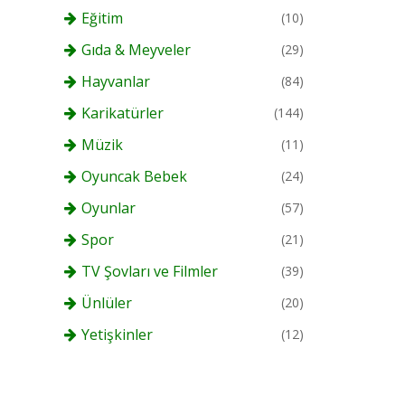
Eğitim
(10)
Gıda & Meyveler
(29)
Hayvanlar
(84)
Karikatürler
(144)
Müzik
(11)
Oyuncak Bebek
(24)
Oyunlar
(57)
Spor
(21)
TV Şovları ve Filmler
(39)
Ünlüler
(20)
Yetişkinler
(12)