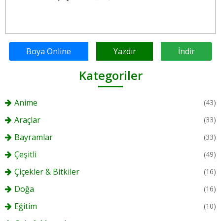
Boya Online
Yazdır
İndir
Kategoriler
Anime
(43)
Araçlar
(33)
Bayramlar
(33)
Çeşitli
(49)
Çiçekler & Bitkiler
(16)
Doğa
(16)
Eğitim
(10)