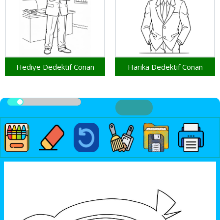
Hediye Dedektif Conan
Harika Dedektif Conan