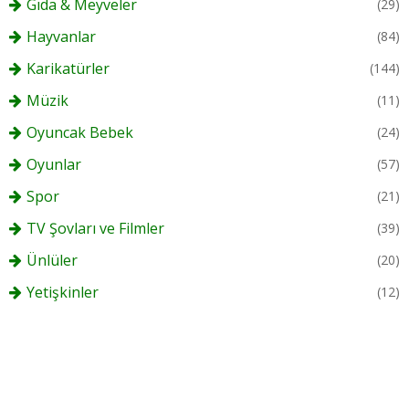
Gıda & Meyveler
(29)
Hayvanlar
(84)
Karikatürler
(144)
Müzik
(11)
Oyuncak Bebek
(24)
Oyunlar
(57)
Spor
(21)
TV Şovları ve Filmler
(39)
Ünlüler
(20)
Yetişkinler
(12)