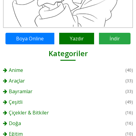
Boya Online
Yazdır
İndir
Kategoriler
Anime
(40)
Araçlar
(33)
Bayramlar
(33)
Çeşitli
(49)
Çiçekler & Bitkiler
(16)
Doğa
(16)
Eğitim
(10)