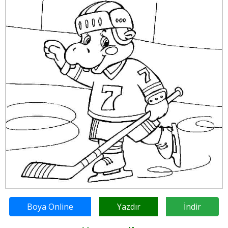
Boya Online
Yazdır
İndir