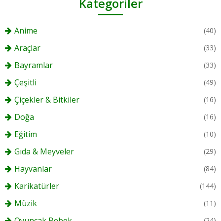
Kategoriler
Anime
(40)
Araçlar
(33)
Bayramlar
(33)
Çeşitli
(49)
Çiçekler & Bitkiler
(16)
Doğa
(16)
Eğitim
(10)
Gıda & Meyveler
(29)
Hayvanlar
(84)
Karikatürler
(144)
Müzik
(11)
Oyuncak Bebek
(24)