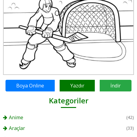
Boya Online
Yazdır
İndir
Kategoriler
Anime
(42)
Araçlar
(33)