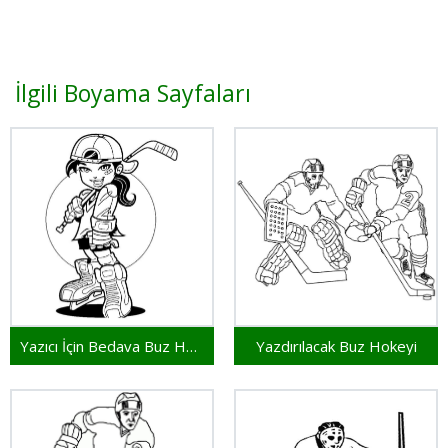
İlgili Boyama Sayfaları
Yazıcı İçin Bedava Buz Hokeyi
Yazdırılacak Buz Hokeyi