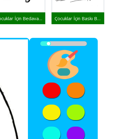
Çocuklar İçin Bedava Buz Hokeyi
Çocuklar İçin Baskı Buz Hokeyi