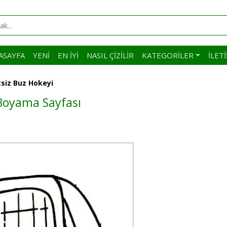
ASAYFA
YENI
EN İYI
NASIL ÇIZILIR
KATEGORILER
İLET
siz Buz Hokeyi
 Boyama Sayfası