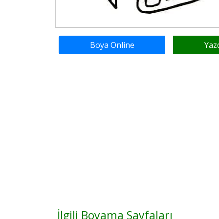
Boya Online
Yaz
İlgili Boyama Sayfaları