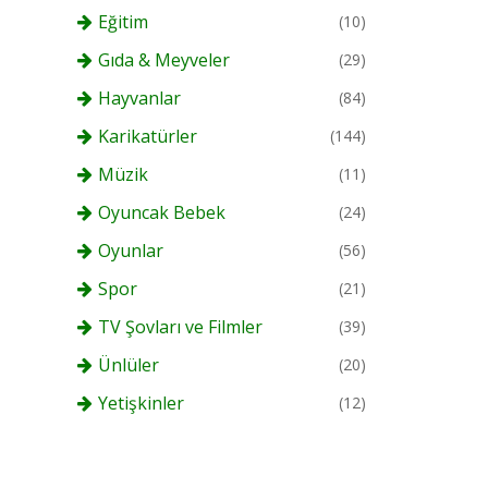
Eğitim
(10)
Gıda & Meyveler
(29)
Hayvanlar
(84)
Karikatürler
(144)
Müzik
(11)
Oyuncak Bebek
(24)
Oyunlar
(56)
Spor
(21)
TV Şovları ve Filmler
(39)
Ünlüler
(20)
Yetişkinler
(12)