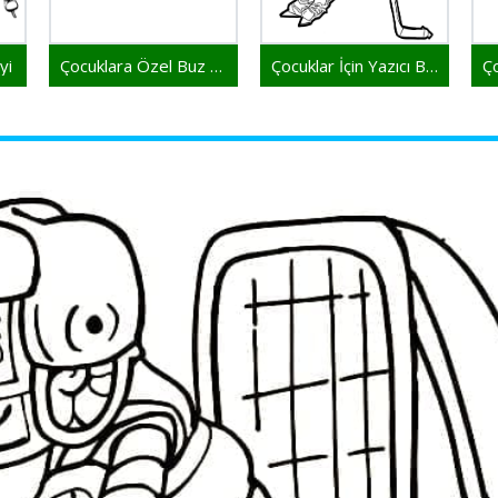
yi
Çocuklara Özel Buz Hokeyi
Çocuklar İçin Yazıcı Buz Hokeyi