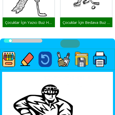
Çocuklar İçin Yazıcı Buz Hokeyi
Çocuklar İçin Bedava Buz Hokeyi