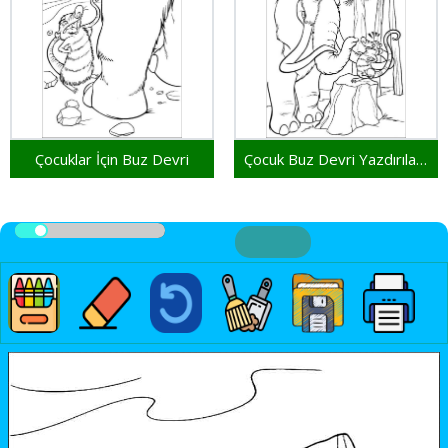
Çocuklar İçin Buz Devri
Çocuk Buz Devri Yazdırılabilir