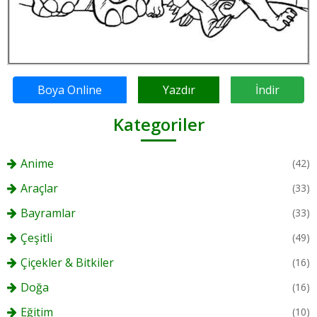
Boya Online
Yazdır
İndir
Kategoriler
Anime
(42)
Araçlar
(33)
Bayramlar
(33)
Çeşitli
(49)
Çiçekler & Bitkiler
(16)
Doğa
(16)
Eğitim
(10)