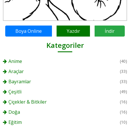
Boya Online
Yazdır
İndir
Kategoriler
Anime
(40)
Araçlar
(33)
Bayramlar
(33)
Çeşitli
(49)
Çiçekler & Bitkiler
(16)
Doğa
(16)
Eğitim
(10)