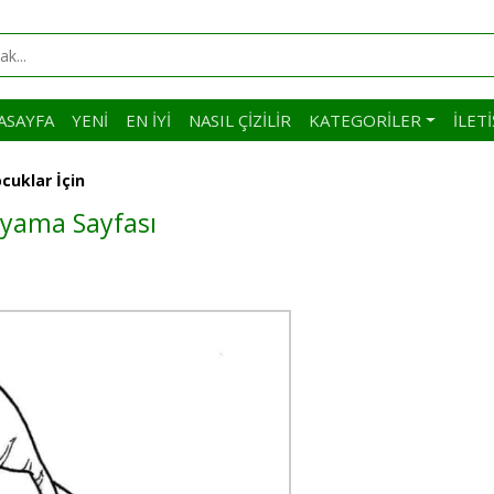
ASAYFA
YENI
EN İYI
NASIL ÇIZILIR
KATEGORILER
İLET
cuklar İçin
Boyama Sayfası