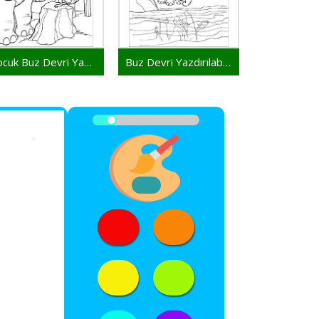
Çocuk Buz Devri Yazdırılabilir
Buz Devri Yazdırılabilir Resim