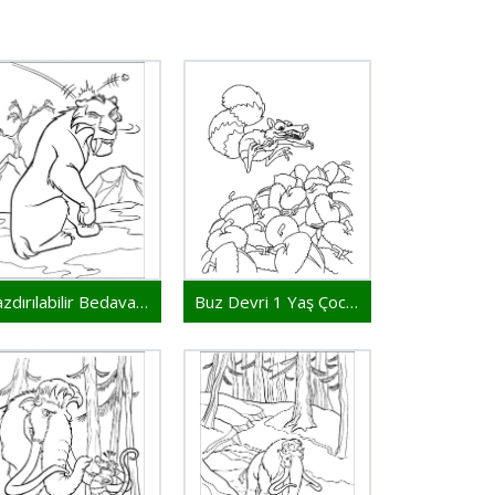
Yazdırılabilir Bedava Buz Devri
Buz Devri 1 Yaş Çocuklar İçin