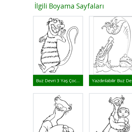
İlgili Boyama Sayfaları
Buz Devri 3 Yaş Çocuklar İçin
Ya