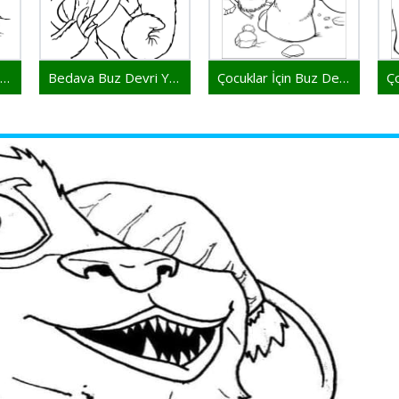
Bedava Buz Devri Çocuklar İçin
Bedava Buz Devri Yazdır
Çocuklar İçin Buz Devri