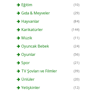
Eğitim
(10)
Gıda & Meyveler
(29)
Hayvanlar
(84)
Karikatürler
(144)
Müzik
(11)
Oyuncak Bebek
(24)
Oyunlar
(56)
Spor
(21)
TV Şovları ve Filmler
(39)
Ünlüler
(20)
Yetişkinler
(12)