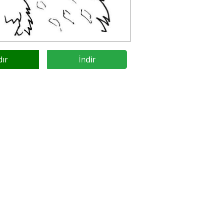
dır
İndir