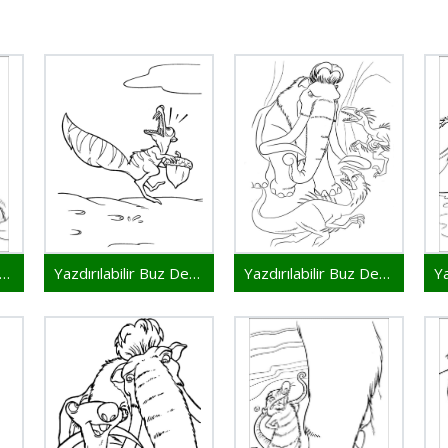
zdırılabilir Buz Devri Resim
Yazdırılabilir Buz Devri Çocuklar İçin
Yazdırılabilir Buz Devri Bedava