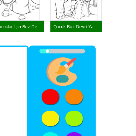
Çocuklar İçin Buz Devri
Çocuk Buz Devri Yazdırılabilir