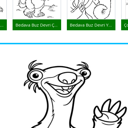
Bedava Buz Devri Resim
Bedava Buz Devri Çocuklar İçin
Bedava Buz Devri Yazdır