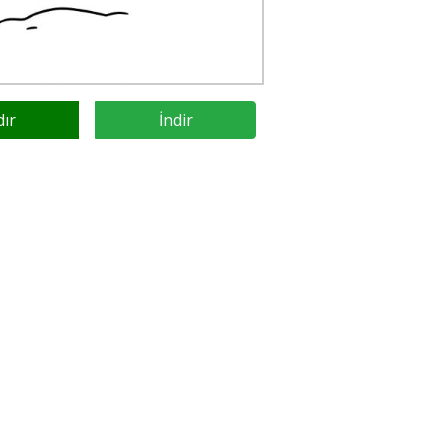
dır
İndir