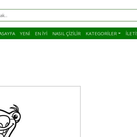
ASAYFA
YENI
EN İYI
NASIL ÇIZILIR
KATEGORILER
İLET