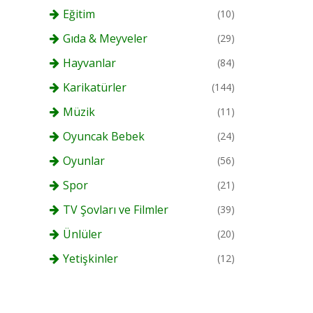
Eğitim
(10)
Gıda & Meyveler
(29)
Hayvanlar
(84)
Karikatürler
(144)
Müzik
(11)
Oyuncak Bebek
(24)
Oyunlar
(56)
Spor
(21)
TV Şovları ve Filmler
(39)
Ünlüler
(20)
Yetişkinler
(12)