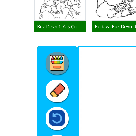
Buz Devri 1 Yaş Çocuklar İçin