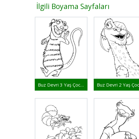
İlgili Boyama Sayfaları
Buz Devri 3 Yaş Çocuklar İçin