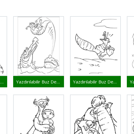
Buz Devri 2 Yaş Çocuklar İçin
Yazdırılabilir Buz Devri Resim
Yazdırılabilir Buz Devri Çocuklar İçin