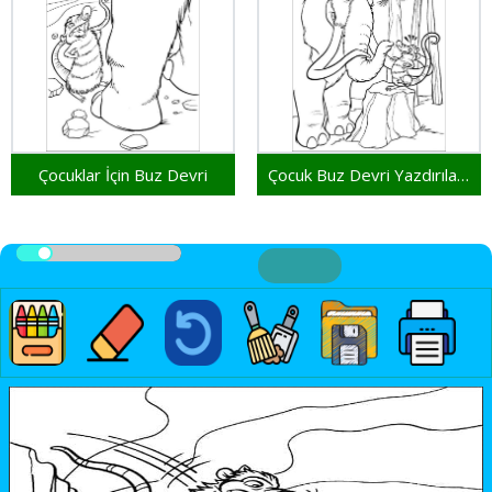
Çocuklar İçin Buz Devri
Çocuk Buz Devri Yazdırılabilir