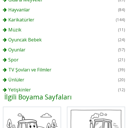
Hayvanlar
(84)
Karikatürler
(144)
Müzik
(11)
Oyuncak Bebek
(24)
Oyunlar
(57)
Spor
(21)
TV Şovları ve Filmler
(39)
Ünlüler
(20)
Yetişkinler
(12)
İlgili Boyama Sayfaları