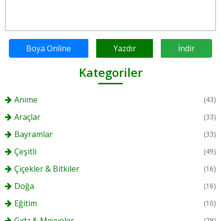
Boya Online
Yazdır
İndir
Kategoriler
Anime
(43)
Araçlar
(33)
Bayramlar
(33)
Çeşitli
(49)
Çiçekler & Bitkiler
(16)
Doğa
(16)
Eğitim
(10)
Gıda & Meyveler
(29)