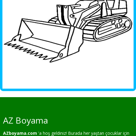
AZ Boyama
AZboyama.com
'a hoş geldiniz! Burada her yaştan çocuklar için