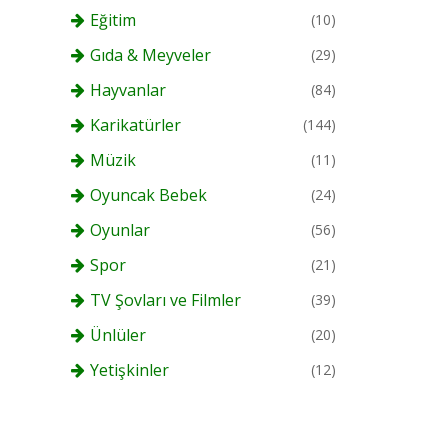
Eğitim
(10)
Gıda & Meyveler
(29)
Hayvanlar
(84)
Karikatürler
(144)
Müzik
(11)
Oyuncak Bebek
(24)
Oyunlar
(56)
Spor
(21)
TV Şovları ve Filmler
(39)
Ünlüler
(20)
Yetişkinler
(12)