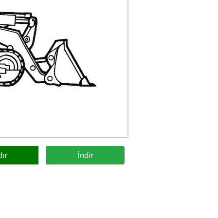
dır
İndir