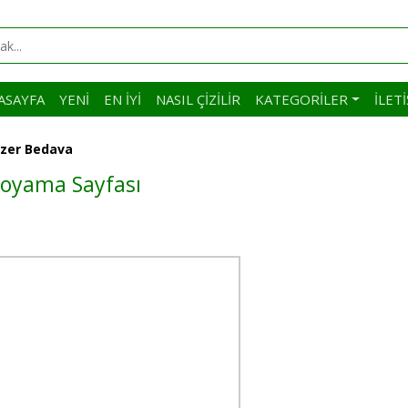
ASAYFA
YENI
EN İYI
NASIL ÇIZILIR
KATEGORILER
İLET
dozer Bedava
 Boyama Sayfası