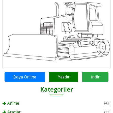
Boya Online
Yazdır
İndir
Kategoriler
Anime
(42)
Araçlar
(33)