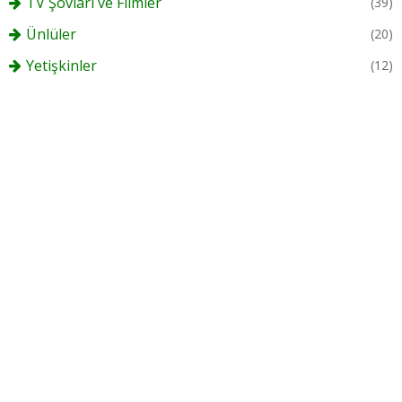
TV Şovları ve Filmler
(39)
Ünlüler
(20)
Yetişkinler
(12)