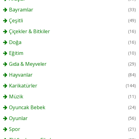
Bayramlar
(33)
Çeşitli
(49)
Çiçekler & Bitkiler
(16)
Doğa
(16)
Eğitim
(10)
Gıda & Meyveler
(29)
Hayvanlar
(84)
Karikatürler
(144)
Müzik
(11)
Oyuncak Bebek
(24)
Oyunlar
(56)
Spor
(21)