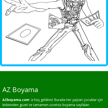
AZ Boyama
AZboyama.com
'a hoş geldiniz! Burada her yaştan çocuklar için
birbirinden güzel ve tamamen ücretsiz boyama sayfaları