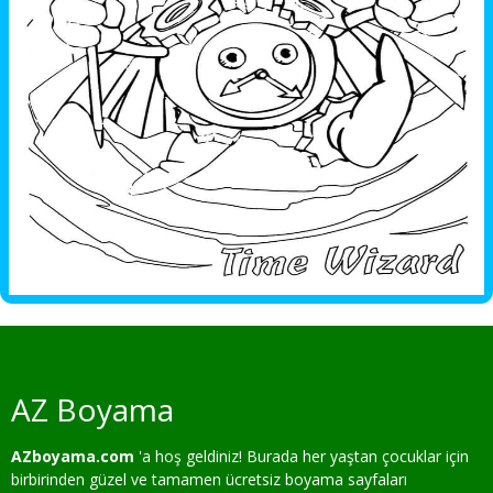
AZ Boyama
AZboyama.com
'a hoş geldiniz! Burada her yaştan çocuklar için
birbirinden güzel ve tamamen ücretsiz boyama sayfaları