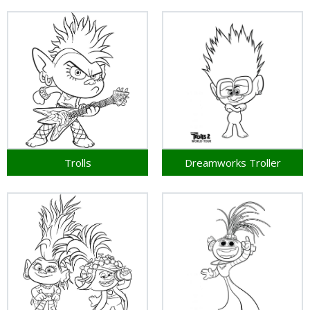
Trolls
Dreamworks Troller