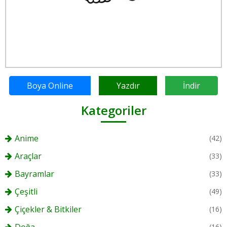
Boya Online
Yazdır
İndir
Kategoriler
Anime
(42)
Araçlar
(33)
Bayramlar
(33)
Çeşitli
(49)
Çiçekler & Bitkiler
(16)
(16)